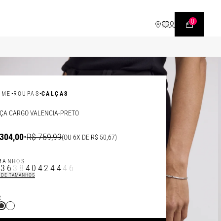
WHATSAPP
• |11| 95540 - 7230
0
•
•
OME
ROUPAS
CALÇAS
ÇA CARGO VALENCIA-PRETO
304,00
•
R$ 759,99
(OU 6X DE R$ 50,67)
MANHOS
4
36
38
40
42
44
46
 DE TAMANHOS
R