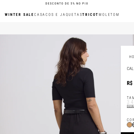
DESCONTO DE 5% NO PIX
WINTER SALE
CASACOS E JAQUETAS
TRICOT
MOLETOM
H
CAL
R$ 
TA
3
GUIA
CO