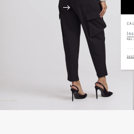
CA
Não 
DES