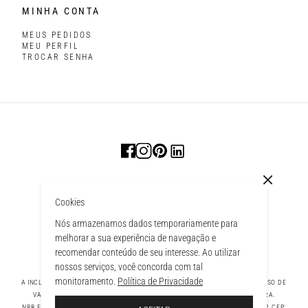
MINHA CONTA
MEUS PEDIDOS
MEU PERFIL
TROCAR SENHA
Cookies
Nós armazenamos dados temporariamente para
melhorar a sua experiência de navegação e
recomendar conteúdo de seu interesse. Ao utilizar
nossos serviços, você concorda com tal
monitoramento.
Política de Privacidade
A INCLUSÃO DE UM PRODUTO NA SACOLA NÃO GARANTE SEU PREÇO. EM CASO DE
VARIAÇÃO, PREVALECERÁ O PREÇO VIGENTE NA FINALIZAÇÃO DA COMPRA.
 À SACOLA
NRB FASHION COMPANY LTDA - AV. TAMBORE, 1043 - TAMBORÉ BARUERI - SP, CEP: