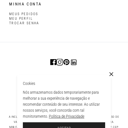
MINHA CONTA
MEUS PEDIDOS
MEU PERFIL
TROCAR SENHA
Cookies
Nós armazenamos dados temporariamente para
melhorar a sua experiência de navegação e
recomendar conteúdo de seu interesse. Ao utilizar
nossos serviços, você concorda com tal
monitoramento.
Política de Privacidade
A INCLUSÃO DE UM PRODUTO NA SACOLA NÃO GARANTE SEU PREÇO. EM CASO DE
VARIAÇÃO, PREVALECERÁ O PREÇO VIGENTE NA FINALIZAÇÃO DA COMPRA.
 À SACOLA
NRB FASHION COMPANY LTDA - AV. TAMBORE, 1043 - TAMBORÉ BARUERI - SP, CEP: