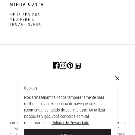
MINHA CONTA
MEUS PEDIDOS
MEU PERFIL
TROCAR SENHA
Cookies
Nós armazenamos dados temporariamente para
melhorar a sua experiência de navegação e
recomendar conteúdo de seu interesse. Ao utilizar
nossos serviços, você concorda com tal
monitoramento.
Política de Privacidade
A INCLUSÃO DE UM PRODUTO NA SACOLA NÃO GARANTE SEU PREÇO. EM CASO DE
VARIAÇÃO, PREVALECERÁ O PREÇO VIGENTE NA FINALIZAÇÃO DA COMPRA.
 À SACOLA
NRB FASHION COMPANY LTDA - AV. TAMBORE, 1043 - TAMBORÉ BARUERI - SP, CEP: