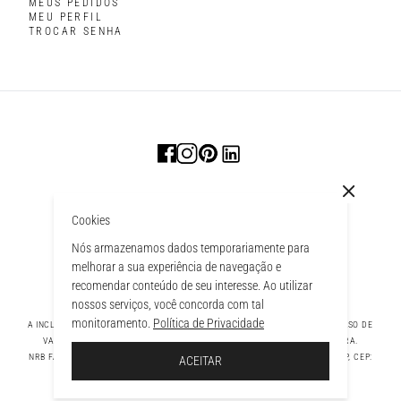
MEUS PEDIDOS
MEU PERFIL
TROCAR SENHA
Cookies
Nós armazenamos dados temporariamente para
melhorar a sua experiência de navegação e
recomendar conteúdo de seu interesse. Ao utilizar
nossos serviços, você concorda com tal
monitoramento.
Política de Privacidade
A INCLUSÃO DE UM PRODUTO NA SACOLA NÃO GARANTE SEU PREÇO. EM CASO DE
VARIAÇÃO, PREVALECERÁ O PREÇO VIGENTE NA FINALIZAÇÃO DA COMPRA.
 À SACOLA
NRB FASHION COMPANY LTDA - AV. TAMBORE, 1043 - TAMBORÉ BARUERI - SP, CEP:
ACEITAR
06460-000 CNPJ - 39.269.713/0004-33