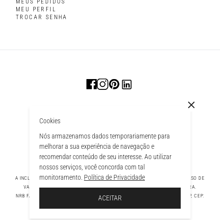
MEUS PEDIDOS
MEU PERFIL
TROCAR SENHA
Cookies
Nós armazenamos dados temporariamente para
melhorar a sua experiência de navegação e
recomendar conteúdo de seu interesse. Ao utilizar
nossos serviços, você concorda com tal
monitoramento.
Política de Privacidade
A INCLUSÃO DE UM PRODUTO NA SACOLA NÃO GARANTE SEU PREÇO. EM CASO DE
VARIAÇÃO, PREVALECERÁ O PREÇO VIGENTE NA FINALIZAÇÃO DA COMPRA.
 À SACOLA
NRB FASHION COMPANY LTDA - AV. TAMBORE, 1043 - TAMBORÉ BARUERI - SP, CEP:
ACEITAR
06460-000 CNPJ - 39.269.713/0004-33