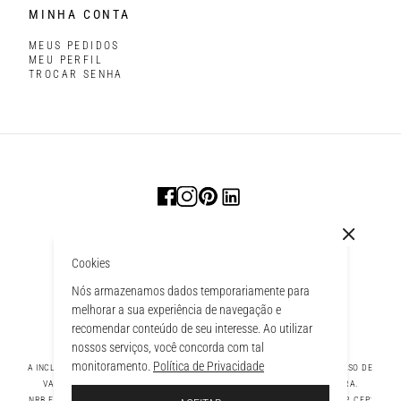
MINHA CONTA
MEUS PEDIDOS
MEU PERFIL
TROCAR SENHA
Cookies
Nós armazenamos dados temporariamente para
melhorar a sua experiência de navegação e
recomendar conteúdo de seu interesse. Ao utilizar
nossos serviços, você concorda com tal
monitoramento.
Política de Privacidade
A INCLUSÃO DE UM PRODUTO NA SACOLA NÃO GARANTE SEU PREÇO. EM CASO DE
VARIAÇÃO, PREVALECERÁ O PREÇO VIGENTE NA FINALIZAÇÃO DA COMPRA.
 À SACOLA
NRB FASHION COMPANY LTDA - AV. TAMBORE, 1043 - TAMBORÉ BARUERI - SP, CEP: