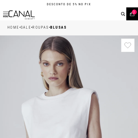
WHATSAPP
• |11| 95540 - 7230
0
MENU
•
•
•
HOME
SALE
ROUPAS
BLUSAS