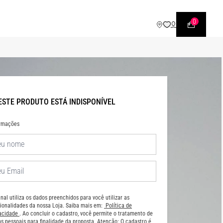
WHATSAPP
• |11| 95540 - 7230
0
ESTE PRODUTO ESTÁ INDISPONÍVEL
ormações
nal utiliza os dados preenchidos para você utilizar as
ionalidades da nossa Loja. Saiba mais em:
Política de
vacidade
. Ao concluir o cadastro, você permite o tratamento de
s pessoais para finalidade da proposta. Atenção: O cadastro é