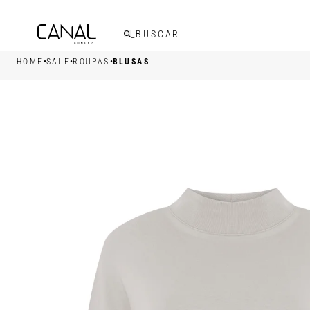
FRETE GRÁTIS ACIMA DE R$599,00
•
•
•
HOME
SALE
ROUPAS
BLUSAS