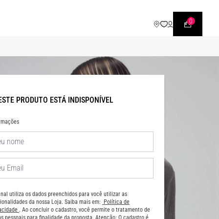
WHATSAPP
• |11| 95540 - 7230
0
ESTE PRODUTO ESTÁ INDISPONÍVEL
ormações
nal utiliza os dados preenchidos para você utilizar as
ionalidades da nossa Loja. Saiba mais em:
Política de
vacidade
. Ao concluir o cadastro, você permite o tratamento de
s pessoais para finalidade da proposta. Atenção: O cadastro é