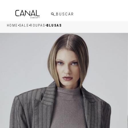
FRETE GRÁTIS ACIMA DE R$599,00
•
•
•
HOME
SALE
ROUPAS
BLUSAS