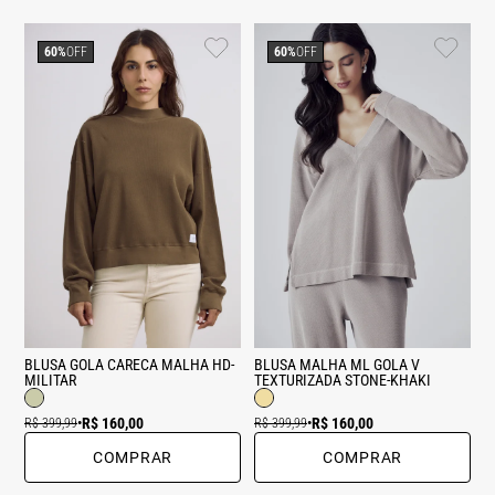
60%
OFF
60%
OFF
BLUSA GOLA CARECA MALHA HD-
BLUSA MALHA ML GOLA V
MILITAR
TEXTURIZADA STONE-KHAKI
R$ 160,00
R$ 160,00
R$ 399,99
•
R$ 399,99
•
COMPRAR
COMPRAR