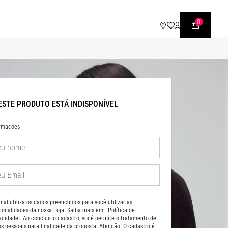
WHATSAPP
• |11| 95540 - 7230
0
ESTE PRODUTO ESTÁ INDISPONÍVEL
ormações
nal utiliza os dados preenchidos para você utilizar as
ionalidades da nossa Loja. Saiba mais em:
Política de
vacidade
. Ao concluir o cadastro, você permite o tratamento de
s pessoais para finalidade da proposta. Atenção: O cadastro é