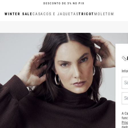
DESCONTO DE 5% NO PIX
WINTER SALE
CASACOS E JAQUETAS
TRICOT
MOLETOM
Inf
A Ca
func
Pri
dado