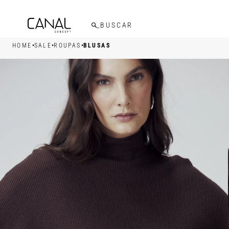
FRETE GRÁTIS ACIMA DE R$599,00
•
•
•
HOME
SALE
ROUPAS
BLUSAS