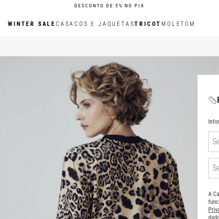
DESCONTO DE 5% NO PIX
WINTER SALE
CASACOS E JAQUETAS
TRICOT
MOLETOM
Inf
A Ca
func
Pri
dado