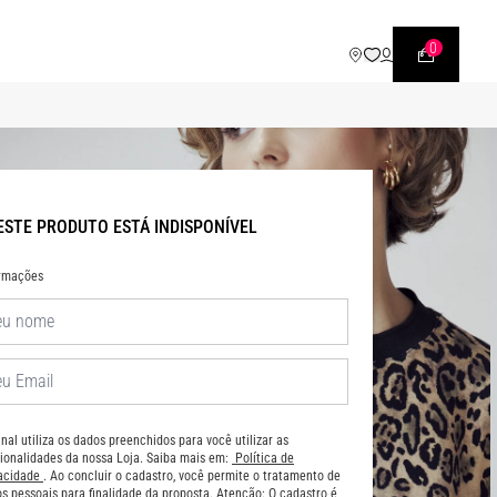
WHATSAPP
• |11| 95540 - 7230
0
ESTE PRODUTO ESTÁ INDISPONÍVEL
ormações
nal utiliza os dados preenchidos para você utilizar as
ionalidades da nossa Loja. Saiba mais em:
Política de
vacidade
. Ao concluir o cadastro, você permite o tratamento de
s pessoais para finalidade da proposta. Atenção: O cadastro é