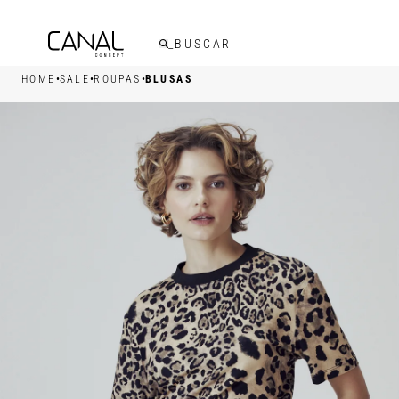
FRETE GRÁTIS ACIMA DE R$599,00
•
•
•
HOME
SALE
ROUPAS
BLUSAS