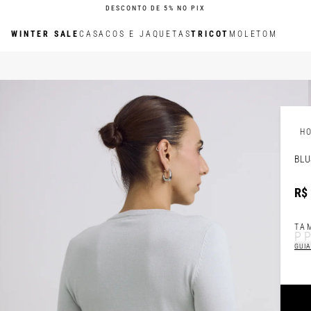
DESCONTO DE 5% NO PIX
WINTER SALE
CASACOS E JAQUETAS
TRICOT
MOLETOM
H
BLU
R$ 
TA
P
GUIA