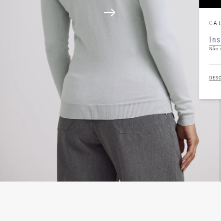
CA
Não 
DES