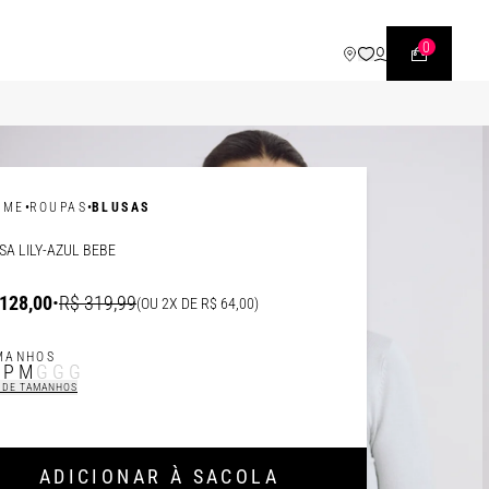
WHATSAPP
• |11| 95540 - 7230
0
•
•
OME
ROUPAS
BLUSAS
SA LILY-AZUL BEBE
128,00
•
R$ 319,99
(OU 2X DE R$ 64,00)
MANHOS
P
P
M
G
GG
 DE TAMANHOS
ADICIONAR À SACOLA