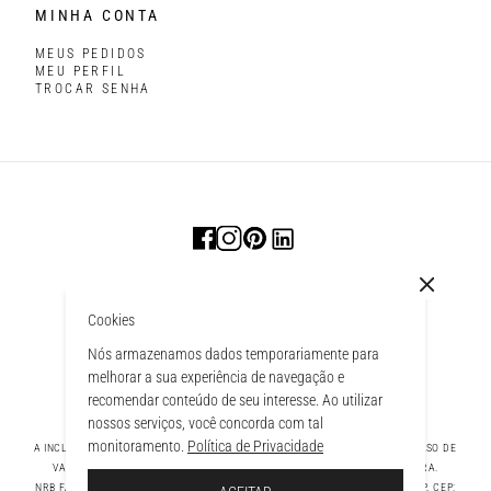
MINHA CONTA
MEUS PEDIDOS
MEU PERFIL
TROCAR SENHA
Cookies
Nós armazenamos dados temporariamente para
melhorar a sua experiência de navegação e
recomendar conteúdo de seu interesse. Ao utilizar
nossos serviços, você concorda com tal
monitoramento.
Política de Privacidade
A INCLUSÃO DE UM PRODUTO NA SACOLA NÃO GARANTE SEU PREÇO. EM CASO DE
VARIAÇÃO, PREVALECERÁ O PREÇO VIGENTE NA FINALIZAÇÃO DA COMPRA.
 À SACOLA
NRB FASHION COMPANY LTDA - AV. TAMBORE, 1043 - TAMBORÉ BARUERI - SP, CEP: