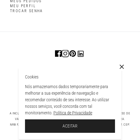
MEUS PEDIDOS
MEU PERFIL
TROCAR SENHA
Cookies
Nós armazenamos dados temporariamente para
melhorar a sua experiência de navegação e
recomendar conteúdo de seu interesse. Ao utilizar
nossos serviços, você concorda com tal
monitoramento.
Política de Privacidade
A INCLUSÃO DE UM PRODUTO NA SACOLA NÃO GARANTE SEU PREÇO. EM CASO DE
VARIAÇÃO, PREVALECERÁ O PREÇO VIGENTE NA FINALIZAÇÃO DA COMPRA.
 À SACOLA
NRB FASHION COMPANY LTDA - AV. TAMBORE, 1043 - TAMBORÉ BARUERI - SP, CEP:
ACEITAR
06460-000 CNPJ - 39.269.713/0004-33