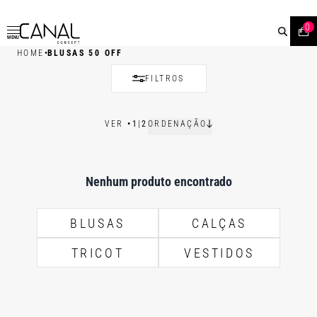
0
MENU
•
HOME
BLUSAS 50 OFF
FILTROS
VER
•
1
|
2
ORDENAÇÃO
Nenhum produto encontrado
BLUSAS
CALÇAS
TRICOT
VESTIDOS