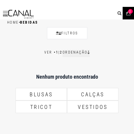
0
MENU
•
HOME
BEBIDAS
FILTROS
VER
•
1
|
2
ORDENAÇÃO
Nenhum produto encontrado
BLUSAS
CALÇAS
TRICOT
VESTIDOS