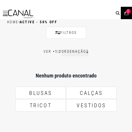
0
MENU
•
HOME
ACTIVE - 50% OFF
FILTROS
VER
•
1
|
2
ORDENAÇÃO
Nenhum produto encontrado
BLUSAS
CALÇAS
TRICOT
VESTIDOS