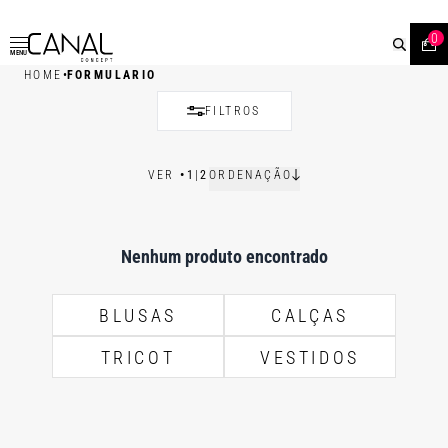
0
MENU
•
HOME
FORMULARIO
FILTROS
VER
•
1
|
2
ORDENAÇÃO
Nenhum produto encontrado
BLUSAS
CALÇAS
TRICOT
VESTIDOS